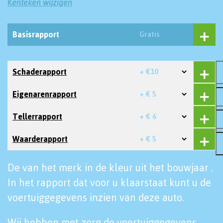
Kenteken wijzigen
Basisrapport
Gratis
Schaderapport
+ €10
Eigenarenrapport
+ € 5
Tellerrapport
+ € 6
Waarderapport
+ € 5
De van het merk in de kleur uit het bouwjaar .
In het rapport dat voor u klaarstaat kunt u de
voertuiggegevens inzien van deze auto.
Wij hebben met zorg de voertuiggegevens