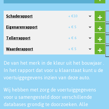
Schaderapport
+ €10
Eigenarenrapport
+ € 5
Tellerrapport
+ € 6
Waarderapport
+ € 5
De van het merk in de kleur uit het bouwjaar .
In het rapport dat voor u klaarstaat kunt u de
voertuiggegevens inzien van deze auto.
Wij hebben met zorg de voertuiggegevens
voor u samengesteld door verschillende
databases grondig te doorzoeken. Alle