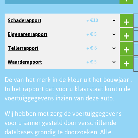
Schaderapport
+ €10
Eigenarenrapport
+ € 5
Tellerrapport
+ € 6
Waarderapport
+ € 5
De van het merk in de kleur uit het bouwjaar .
In het rapport dat voor u klaarstaat kunt u de
voertuiggegevens inzien van deze auto.
Wij hebben met zorg de voertuiggegevens
voor u samengesteld door verschillende
databases grondig te doorzoeken. Alle