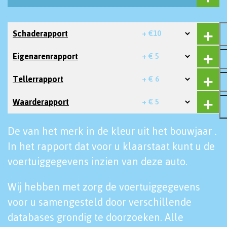
Schaderapport
+ €10
Eigenarenrapport
+ € 5
Tellerrapport
+ € 6
Waarderapport
+ € 5
De van het merk in de kleur uit het bouwjaar .
In het rapport dat voor u klaarstaat kunt u de
voertuiggegevens inzien van deze auto.
Wij hebben met zorg de voertuiggegevens
voor u samengesteld door verschillende
databases grondig te doorzoeken. Alle