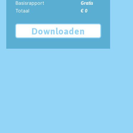
Basisrapport
Gratis
Totaal
€ 0
Downloaden