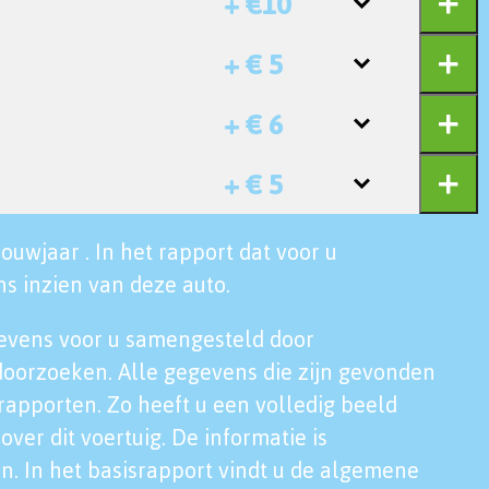
+ €10
+ € 5
+ € 6
+ € 5
ouwjaar . In het rapport dat voor u
s inzien van deze auto.
evens voor u samengesteld door
doorzoeken. Alle gegevens die zijn gevonden
rapporten. Zo heeft u een volledig beeld
over dit voertuig. De informatie is
n. In het basisrapport vindt u de algemene