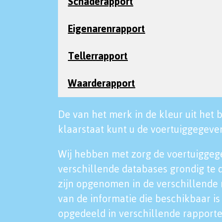
Schaderapport
Eigenarenrapport
Tellerrapport
Waarderapport
De van het merk in de kleur uit het b
klaarstaat kunt u de voertuiggegeven
Wij hebben met zorg de voertuiggeg
verschillende databases grondig te 
zijn opgenomen in de verschillende 
van de informatie die beschikbaar is 
opgedeeld in verschillende rapporte