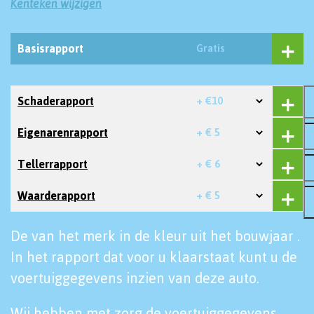
Kenteken wijzigen
Basisrapport
Gratis
Schaderapport
+ €10
Eigenarenrapport
+ € 5
Tellerrapport
+ € 6
Waarderapport
+ € 5
De van het merk in de kleur uit het bouwjaar .
In het rapport dat voor u klaarstaat kunt u de
voertuiggegevens inzien van deze auto.
Wij hebben met zorg de voertuiggegevens