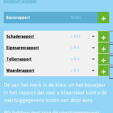
Kenteken wijzigen
Basisrapport
Gratis
Schaderapport
+ €10
Eigenarenrapport
+ € 5
Tellerrapport
+ € 6
Waarderapport
+ € 5
De van het merk in de kleur uit het bouwjaar .
In het rapport dat voor u klaarstaat kunt u de
voertuiggegevens inzien van deze auto.
Wij hebben met zorg de voertuiggegevens