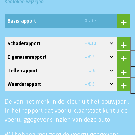
Kenteken wijzigen
Basisrapport
Gratis
Schaderapport
+ €10
Eigenarenrapport
+ € 5
Tellerrapport
+ € 6
Waarderapport
+ € 5
De van het merk in de kleur uit het bouwjaar .
In het rapport dat voor u klaarstaat kunt u de
voertuiggegevens inzien van deze auto.
Wij hebben met zorg de voertuiggegevens