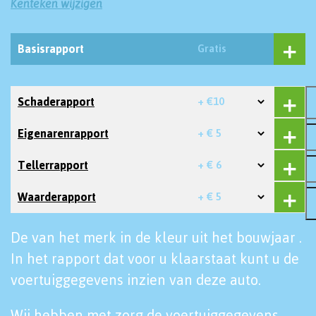
Kenteken wijzigen
Basisrapport
Gratis
Schaderapport
+ €10
Eigenarenrapport
+ € 5
Tellerrapport
+ € 6
Waarderapport
+ € 5
De van het merk in de kleur uit het bouwjaar .
In het rapport dat voor u klaarstaat kunt u de
voertuiggegevens inzien van deze auto.
Wij hebben met zorg de voertuiggegevens