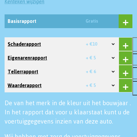
Kenteken wijzigen
Basisrapport
Gratis
Schaderapport
+ €10
Eigenarenrapport
+ € 5
Tellerrapport
+ € 6
Waarderapport
+ € 5
De van het merk in de kleur uit het bouwjaar .
In het rapport dat voor u klaarstaat kunt u de
voertuiggegevens inzien van deze auto.
Wij hebben met zorg de voertuiggegevens