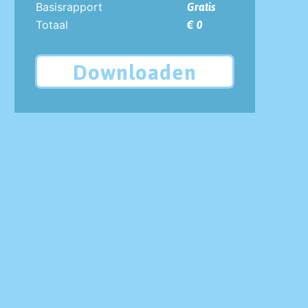
Basisrapport
Gratis
Totaal
€ 0
Downloaden