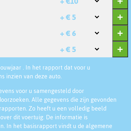
+ €10
+ € 5
+ € 6
+ € 5
ouwjaar . In het rapport dat voor u
s inzien van deze auto.
evens voor u samengesteld door
doorzoeken. Alle gegevens die zijn gevonden
rapporten. Zo heeft u een volledig beeld
over dit voertuig. De informatie is
n. In het basisrapport vindt u de algemene