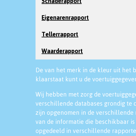
Schaderapport
Eigenarenrapport
Tellerrapport
Waarderapport
De van het merk in de kleur uit het b
klaarstaat kunt u de voertuiggegeven
Wij hebben met zorg de voertuiggeg
verschillende databases grondig te 
zijn opgenomen in de verschillende 
van de informatie die beschikbaar is 
opgedeeld in verschillende rapporte