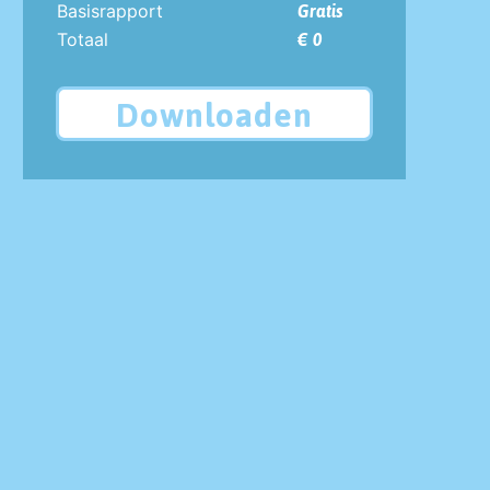
Basisrapport
Gratis
Totaal
€ 0
Downloaden