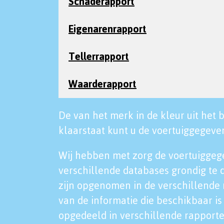
Schaderapport
Eigenarenrapport
Tellerrapport
Waarderapport
De van het merk in de kleur uit het b
klaarstaat kunt u de voertuiggegeven
Wij hebben met zorg de voertuiggeg
verschillende databases grondig te 
zijn opgenomen in de verschillende 
van de informatie die beschikbaar is 
opgedeeld in verschillende rapporte