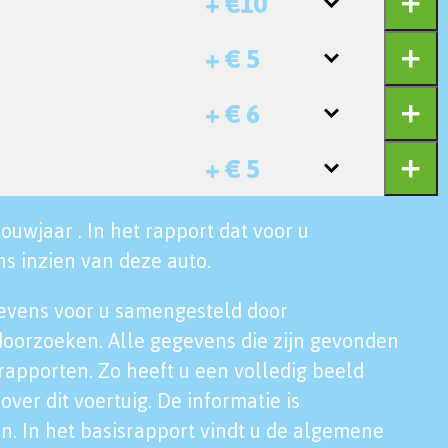
+ €10
+ € 5
+ € 6
+ € 5
ouwjaar . In het rapport dat voor u
s inzien van deze auto.
evens voor u samengesteld door
doorzoeken. Alle gegevens die zijn gevonden
rapporten. Zo heeft u een volledig beeld
over dit voertuig. De informatie is
n. In het basisrapport vindt u de algemene