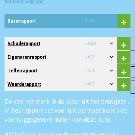
Kenteken wijzigen
Basisrapport
Gratis
Schaderapport
+ €10
Eigenarenrapport
+ € 5
Tellerrapport
+ € 6
Waarderapport
+ € 5
De van het merk in de kleur uit het bouwjaar .
In het rapport dat voor u klaarstaat kunt u de
voertuiggegevens inzien van deze auto.
Wij hebben met zorg de voertuiggegevens