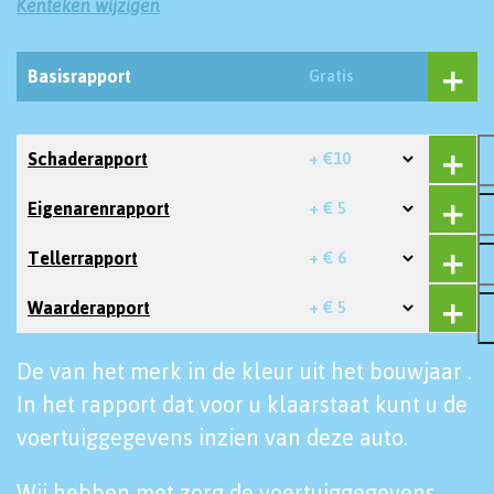
Kenteken wijzigen
Basisrapport
Gratis
Schaderapport
+ €10
Eigenarenrapport
+ € 5
Tellerrapport
+ € 6
Waarderapport
+ € 5
De van het merk in de kleur uit het bouwjaar .
In het rapport dat voor u klaarstaat kunt u de
voertuiggegevens inzien van deze auto.
Wij hebben met zorg de voertuiggegevens