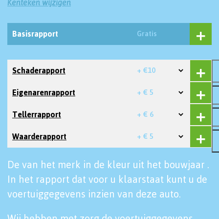
Kenteken wijzigen
Basisrapport
Gratis
Schaderapport
+ €10
Eigenarenrapport
+ € 5
Tellerrapport
+ € 6
Waarderapport
+ € 5
De van het merk in de kleur uit het bouwjaar .
In het rapport dat voor u klaarstaat kunt u de
voertuiggegevens inzien van deze auto.
Wij hebben met zorg de voertuiggegevens