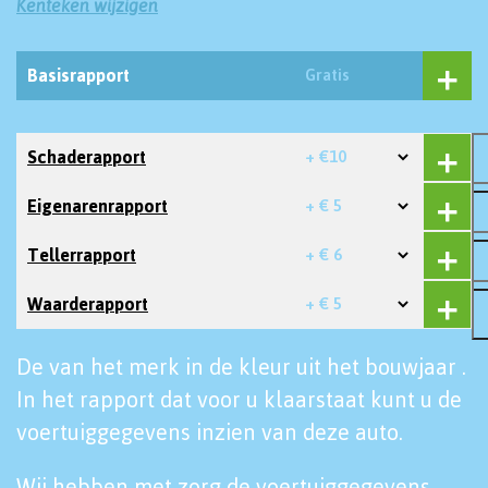
Kenteken wijzigen
Basisrapport
Gratis
Schaderapport
+ €10
Eigenarenrapport
+ € 5
Tellerrapport
+ € 6
Waarderapport
+ € 5
De van het merk in de kleur uit het bouwjaar .
In het rapport dat voor u klaarstaat kunt u de
voertuiggegevens inzien van deze auto.
Wij hebben met zorg de voertuiggegevens