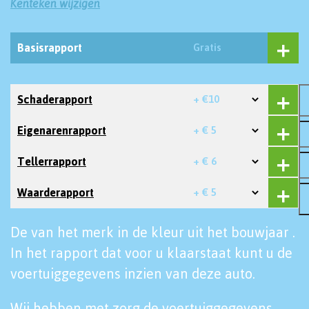
Kenteken wijzigen
Basisrapport
Gratis
Schaderapport
+ €10
Eigenarenrapport
+ € 5
Tellerrapport
+ € 6
Waarderapport
+ € 5
De van het merk in de kleur uit het bouwjaar .
In het rapport dat voor u klaarstaat kunt u de
voertuiggegevens inzien van deze auto.
Wij hebben met zorg de voertuiggegevens