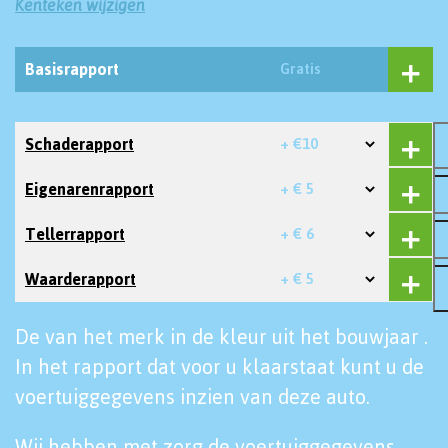
Kenteken wijzigen
Basisrapport
Gratis
Schaderapport
+ €10
Eigenarenrapport
+ € 5
Tellerrapport
+ € 6
Waarderapport
+ € 5
De van het merk in de kleur uit het bouwjaar .
In het rapport dat voor u klaarstaat kunt u de
voertuiggegevens inzien van deze auto.
Wij hebben met zorg de voertuiggegevens