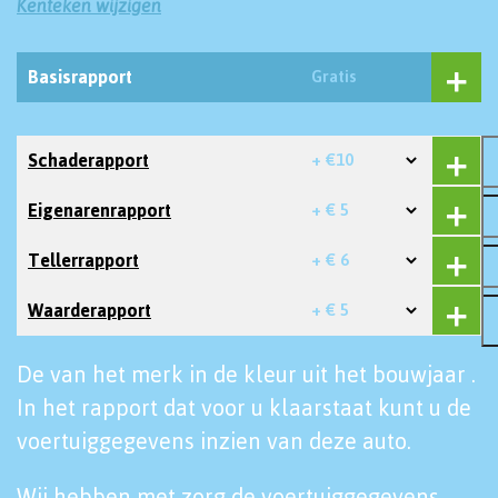
Kenteken wijzigen
Basisrapport
Gratis
Schaderapport
+ €10
Eigenarenrapport
+ € 5
Tellerrapport
+ € 6
Waarderapport
+ € 5
De van het merk in de kleur uit het bouwjaar .
In het rapport dat voor u klaarstaat kunt u de
voertuiggegevens inzien van deze auto.
Wij hebben met zorg de voertuiggegevens