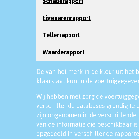
Schaderapport
Eigenarenrapport
Tellerrapport
Waarderapport
De van het merk in de kleur uit het b
klaarstaat kunt u de voertuiggegeven
Wij hebben met zorg de voertuiggeg
verschillende databases grondig te 
zijn opgenomen in de verschillende 
van de informatie die beschikbaar is 
opgedeeld in verschillende rapporte