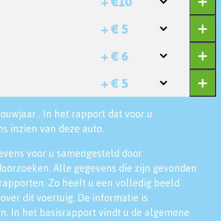
+ €10
+ € 5
+ € 6
+ € 5
ouwjaar . In het rapport dat voor u
s inzien van deze auto.
evens voor u samengesteld door
doorzoeken. Alle gegevens die zijn gevonden
rapporten. Zo heeft u een volledig beeld
over dit voertuig. De informatie is
n. In het basisrapport vindt u de algemene