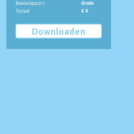
Basisrapport
Gratis
Totaal
€ 0
Downloaden