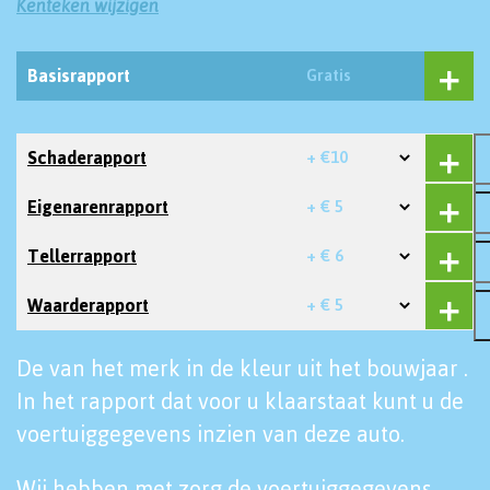
Kenteken wijzigen
Basisrapport
Gratis
Schaderapport
+ €10
Eigenarenrapport
+ € 5
Tellerrapport
+ € 6
Waarderapport
+ € 5
De van het merk in de kleur uit het bouwjaar .
In het rapport dat voor u klaarstaat kunt u de
voertuiggegevens inzien van deze auto.
Wij hebben met zorg de voertuiggegevens