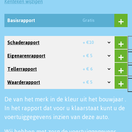
Kenteken wijzigen
Basisrapport
Gratis
Schaderapport
+ €10
Eigenarenrapport
+ € 5
Tellerrapport
+ € 6
Waarderapport
+ € 5
De van het merk in de kleur uit het bouwjaar .
In het rapport dat voor u klaarstaat kunt u de
voertuiggegevens inzien van deze auto.
Wij hebben met zorg de voertuiggegevens