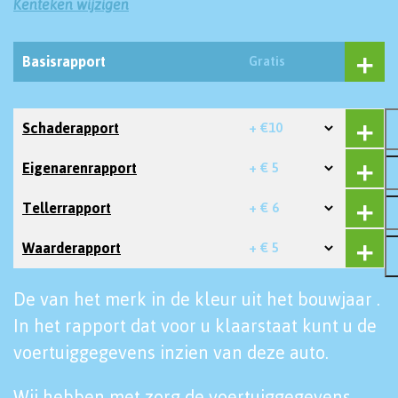
Kenteken wijzigen
Basisrapport
Gratis
Schaderapport
+ €10
Eigenarenrapport
+ € 5
Tellerrapport
+ € 6
Waarderapport
+ € 5
De van het merk in de kleur uit het bouwjaar .
In het rapport dat voor u klaarstaat kunt u de
voertuiggegevens inzien van deze auto.
Wij hebben met zorg de voertuiggegevens