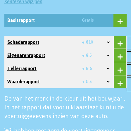
Kenteken wijzigen
Basisrapport
Gratis
Schaderapport
+ €10
Eigenarenrapport
+ € 5
Tellerrapport
+ € 6
Waarderapport
+ € 5
De van het merk in de kleur uit het bouwjaar .
In het rapport dat voor u klaarstaat kunt u de
voertuiggegevens inzien van deze auto.
Wij hebben met zorg de voertuiggegevens