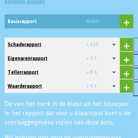
Kenteken wijzigen
Basisrapport
Gratis
Schaderapport
+ €10
Eigenarenrapport
+ € 5
Tellerrapport
+ € 6
Waarderapport
+ € 5
De van het merk in de kleur uit het bouwjaar .
In het rapport dat voor u klaarstaat kunt u de
voertuiggegevens inzien van deze auto.
Wij hebben met zorg de voertuiggegevens