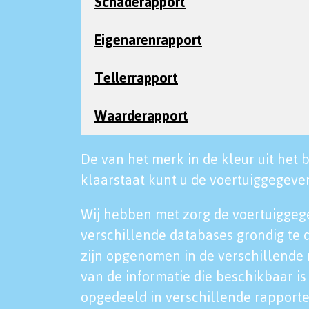
Schaderapport
Eigenarenrapport
Tellerrapport
Waarderapport
De van het merk in de kleur uit het b
klaarstaat kunt u de voertuiggegeven
Wij hebben met zorg de voertuiggeg
verschillende databases grondig te 
zijn opgenomen in de verschillende 
van de informatie die beschikbaar is 
opgedeeld in verschillende rapporte