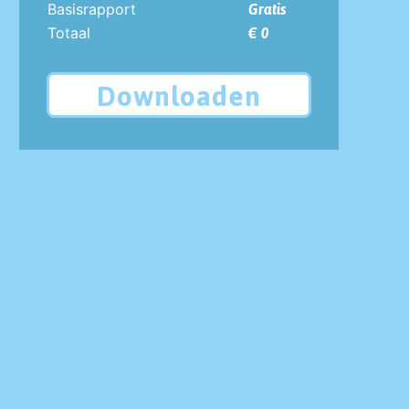
Basisrapport
Gratis
Totaal
€ 0
Downloaden