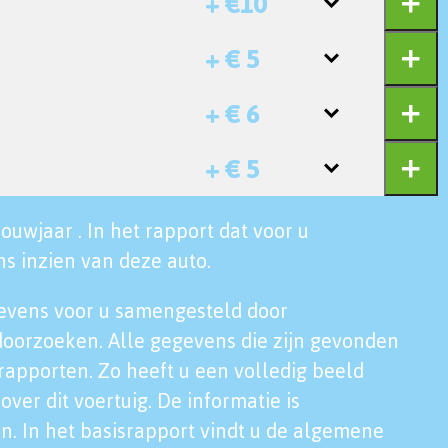
+ €10
+ € 5
+ € 6
+ € 5
ouwjaar . In het rapport dat voor u
s inzien van deze auto.
evens voor u samengesteld door
doorzoeken. Alle gegevens die zijn gevonden
rapporten. Zo heeft u een volledig beeld
over dit voertuig. De informatie is
n. In het basisrapport vindt u de algemene