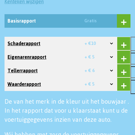
Kenteken wijzigen
Basisrapport
Gratis
Schaderapport
+ €10
Eigenarenrapport
+ € 5
Tellerrapport
+ € 6
Waarderapport
+ € 5
De van het merk in de kleur uit het bouwjaar .
In het rapport dat voor u klaarstaat kunt u de
voertuiggegevens inzien van deze auto.
Wij hebben met zorg de voertuiggegevens