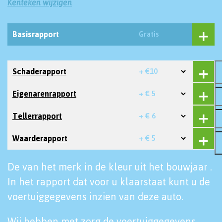
Kenteken wijzigen
Basisrapport
Gratis
Schaderapport
+ €10
Eigenarenrapport
+ € 5
Tellerrapport
+ € 6
Waarderapport
+ € 5
De van het merk in de kleur uit het bouwjaar .
In het rapport dat voor u klaarstaat kunt u de
voertuiggegevens inzien van deze auto.
Wij hebben met zorg de voertuiggegevens