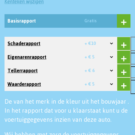
Kenteken wijzigen
Basisrapport
Gratis
Schaderapport
+ €10
Eigenarenrapport
+ € 5
Tellerrapport
+ € 6
Waarderapport
+ € 5
De van het merk in de kleur uit het bouwjaar .
In het rapport dat voor u klaarstaat kunt u de
voertuiggegevens inzien van deze auto.
Wij hebben met zorg de voertuiggegevens