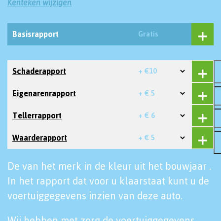
Kenteken wijzigen
Basisrapport
Gratis
Schaderapport
+ €10
Eigenarenrapport
+ € 5
Tellerrapport
+ € 6
Waarderapport
+ € 5
De van het merk in de kleur uit het bouwjaar .
In het rapport dat voor u klaarstaat kunt u de
voertuiggegevens inzien van deze auto.
Wij hebben met zorg de voertuiggegevens