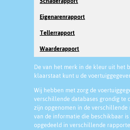
Schaderapport
Eigenarenrapport
Tellerrapport
Waarderapport
De van het merk in de kleur uit het b
klaarstaat kunt u de voertuiggegeven
Wij hebben met zorg de voertuiggeg
verschillende databases grondig te 
zijn opgenomen in de verschillende 
van de informatie die beschikbaar is 
opgedeeld in verschillende rapporte