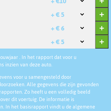
+ €10
+ € 5
+ € 6
+ € 5
ouwjaar . In het rapport dat voor u
s inzien van deze auto.
evens voor u samengesteld door
doorzoeken. Alle gegevens die zijn gevonden
rapporten. Zo heeft u een volledig beeld
over dit voertuig. De informatie is
n. In het basisrapport vindt u de algemene