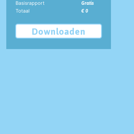
Basisrapport
Gratis
Totaal
€ 0
Downloaden