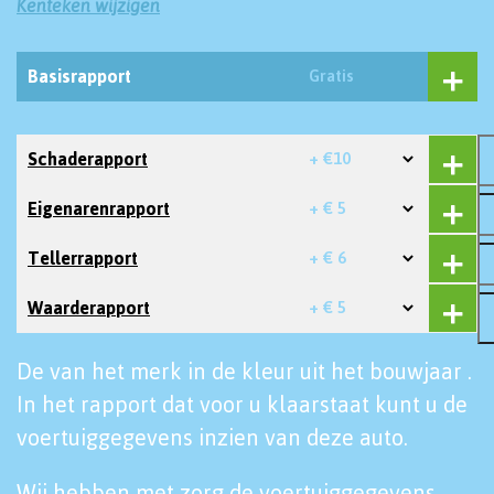
Kenteken wijzigen
Basisrapport
Gratis
Schaderapport
+ €10
Eigenarenrapport
+ € 5
Tellerrapport
+ € 6
Waarderapport
+ € 5
De van het merk in de kleur uit het bouwjaar .
In het rapport dat voor u klaarstaat kunt u de
voertuiggegevens inzien van deze auto.
Wij hebben met zorg de voertuiggegevens