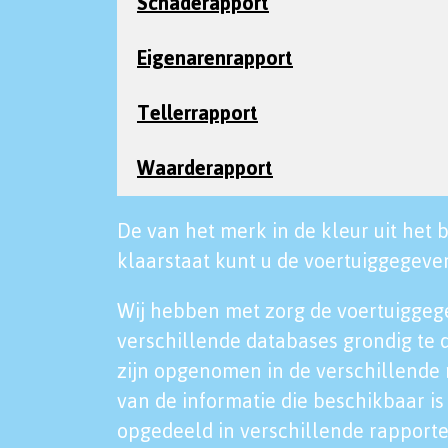
Schaderapport
Eigenarenrapport
Tellerrapport
Waarderapport
De van het merk in de kleur uit het b
klaarstaat kunt u de voertuiggegeven
Wij hebben met zorg de voertuiggeg
verschillende databases grondig te 
zijn opgenomen in de verschillende 
van de informatie die beschikbaar is 
opgedeeld in verschillende rapporte