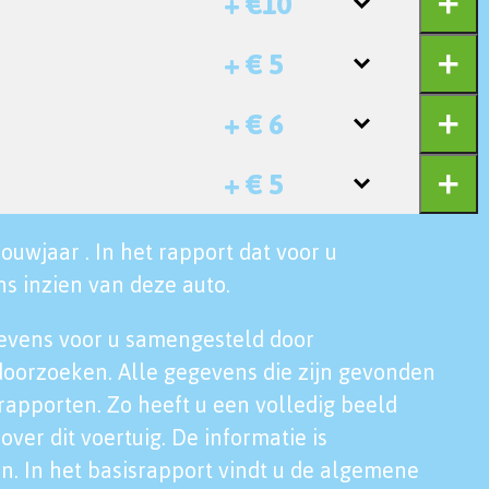
+ €10
+ € 5
+ € 6
+ € 5
ouwjaar . In het rapport dat voor u
s inzien van deze auto.
evens voor u samengesteld door
doorzoeken. Alle gegevens die zijn gevonden
rapporten. Zo heeft u een volledig beeld
over dit voertuig. De informatie is
n. In het basisrapport vindt u de algemene