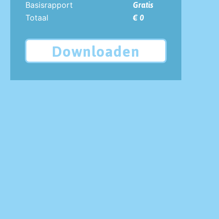
Basisrapport
Gratis
Totaal
€ 0
Downloaden