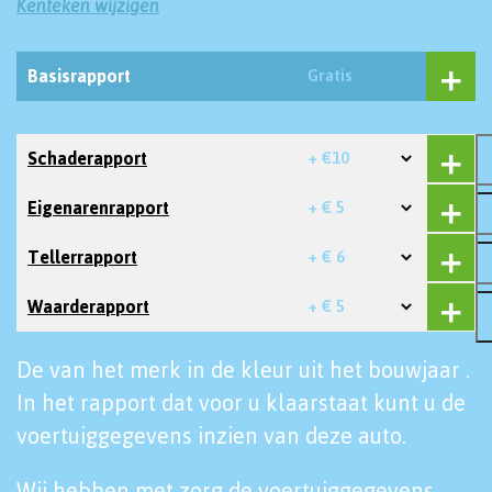
Kenteken wijzigen
Basisrapport
Gratis
Schaderapport
+ €10
Eigenarenrapport
+ € 5
Tellerrapport
+ € 6
Waarderapport
+ € 5
De van het merk in de kleur uit het bouwjaar .
In het rapport dat voor u klaarstaat kunt u de
voertuiggegevens inzien van deze auto.
Wij hebben met zorg de voertuiggegevens