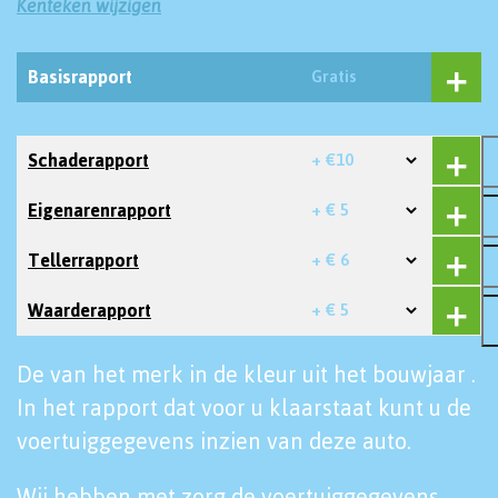
Kenteken wijzigen
Basisrapport
Gratis
Schaderapport
+ €10
Eigenarenrapport
+ € 5
Tellerrapport
+ € 6
Waarderapport
+ € 5
De van het merk in de kleur uit het bouwjaar .
In het rapport dat voor u klaarstaat kunt u de
voertuiggegevens inzien van deze auto.
Wij hebben met zorg de voertuiggegevens