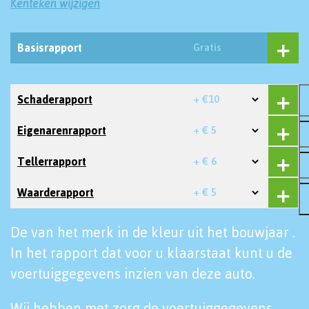
Kenteken wijzigen
Basisrapport
Gratis
Schaderapport
+ €10
Eigenarenrapport
+ € 5
Tellerrapport
+ € 6
Waarderapport
+ € 5
De van het merk in de kleur uit het bouwjaar .
In het rapport dat voor u klaarstaat kunt u de
voertuiggegevens inzien van deze auto.
Wij hebben met zorg de voertuiggegevens