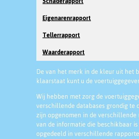
Schaderapport
Eigenarenrapport
Tellerrapport
Waarderapport
De van het merk in de kleur uit het b
klaarstaat kunt u de voertuiggegeven
Wij hebben met zorg de voertuiggeg
verschillende databases grondig te 
zijn opgenomen in de verschillende 
van de informatie die beschikbaar is 
opgedeeld in verschillende rapporte