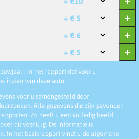
+ €10
+ € 5
+ € 6
+ € 5
ouwjaar . In het rapport dat voor u
s inzien van deze auto.
evens voor u samengesteld door
doorzoeken. Alle gegevens die zijn gevonden
rapporten. Zo heeft u een volledig beeld
over dit voertuig. De informatie is
n. In het basisrapport vindt u de algemene