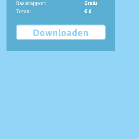
Basisrapport
Gratis
Totaal
€ 0
Downloaden