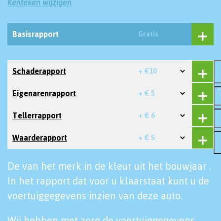
Kenteken wijzigen
Basisrapport
Gratis
Schaderapport
+ €10
Eigenarenrapport
+ € 5
Tellerrapport
+ € 6
Waarderapport
+ € 5
De van het merk in de kleur uit het bouwjaar .
In het rapport dat voor u klaarstaat kunt u de
voertuiggegevens inzien van deze auto.
Wij hebben met zorg de voertuiggegevens