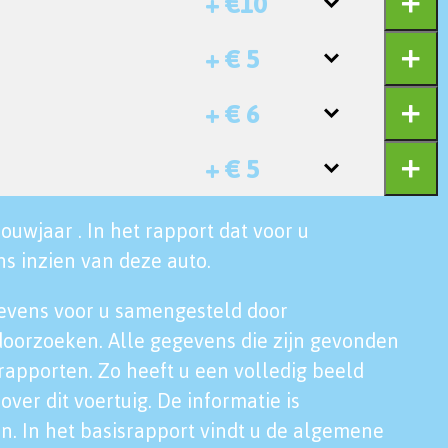
+ €10
+ € 5
+ € 6
+ € 5
ouwjaar . In het rapport dat voor u
s inzien van deze auto.
evens voor u samengesteld door
doorzoeken. Alle gegevens die zijn gevonden
rapporten. Zo heeft u een volledig beeld
over dit voertuig. De informatie is
n. In het basisrapport vindt u de algemene