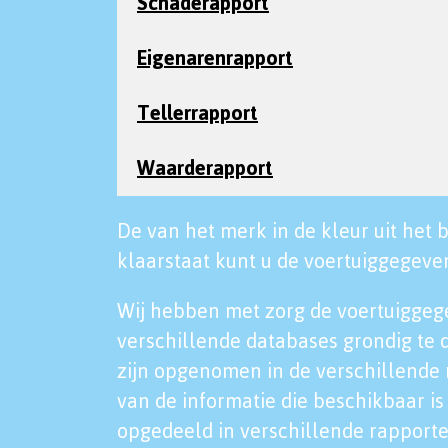
Schaderapport
Eigenarenrapport
Tellerrapport
Waarderapport
De van het merk in de kleur uit het b
klaarstaat kunt u de voertuiggegeven
Wij hebben met zorg de voertuiggeg
verschillende databases grondig te 
zijn opgenomen in de verschillende 
van de informatie die beschikbaar is 
opgedeeld in verschillende rapporte