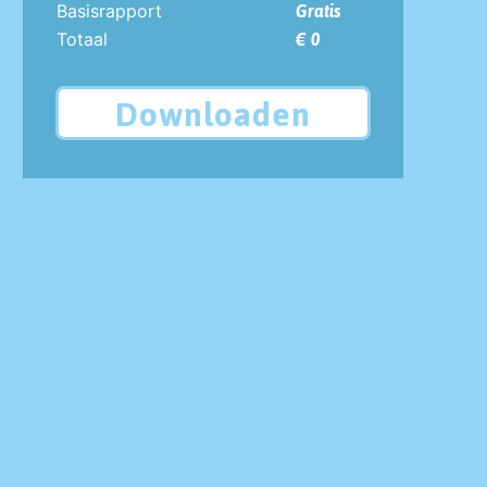
Basisrapport
Gratis
Totaal
€ 0
Downloaden