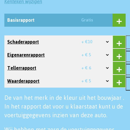
Kenteken wijzigen
Basisrapport
Gratis
Schaderapport
+ €10
Eigenarenrapport
+ € 5
Tellerrapport
+ € 6
Waarderapport
+ € 5
De van het merk in de kleur uit het bouwjaar .
In het rapport dat voor u klaarstaat kunt u de
voertuiggegevens inzien van deze auto.
Wij hebben met zorg de voertuiggegevens