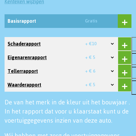
Kenteken wijzigen
Basisrapport
Gratis
Schaderapport
+ €10
Eigenarenrapport
+ € 5
Tellerrapport
+ € 6
Waarderapport
+ € 5
De van het merk in de kleur uit het bouwjaar .
In het rapport dat voor u klaarstaat kunt u de
voertuiggegevens inzien van deze auto.
Wij hebben met zorg de voertuiggegevens