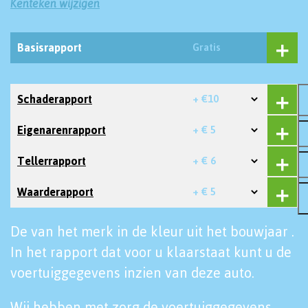
Kenteken wijzigen
Basisrapport
Gratis
Schaderapport
+ €10
Eigenarenrapport
+ € 5
Tellerrapport
+ € 6
Waarderapport
+ € 5
De van het merk in de kleur uit het bouwjaar .
In het rapport dat voor u klaarstaat kunt u de
voertuiggegevens inzien van deze auto.
Wij hebben met zorg de voertuiggegevens