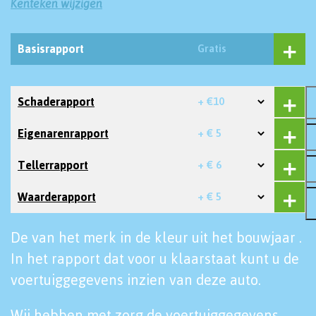
Kenteken wijzigen
Basisrapport
Gratis
Schaderapport
+ €10
Eigenarenrapport
+ € 5
Tellerrapport
+ € 6
Waarderapport
+ € 5
De van het merk in de kleur uit het bouwjaar .
In het rapport dat voor u klaarstaat kunt u de
voertuiggegevens inzien van deze auto.
Wij hebben met zorg de voertuiggegevens