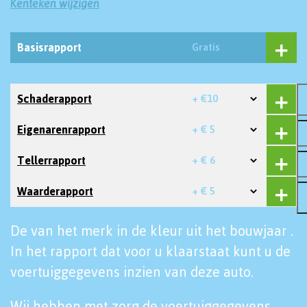
Kenteken wijzigen
Basisrapport
Gratis
Schaderapport
+ €10
Eigenarenrapport
+ € 5
Tellerrapport
+ € 6
Waarderapport
+ € 5
De van het merk in de kleur uit het bouwjaar .
In het rapport dat voor u klaarstaat kunt u de
voertuiggegevens inzien van deze auto.
Wij hebben met zorg de voertuiggegevens