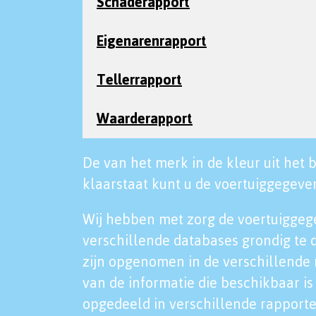
Schaderapport
Eigenarenrapport
Tellerrapport
Waarderapport
De van het merk in de kleur uit het b
klaarstaat kunt u de voertuiggegeven
Wij hebben met zorg de voertuiggeg
verschillende databases grondig te 
zijn opgenomen in de verschillende 
van de informatie die beschikbaar is 
opgedeeld in verschillende rapporte