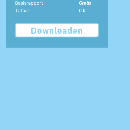
Basisrapport
Gratis
Totaal
€ 0
Downloaden