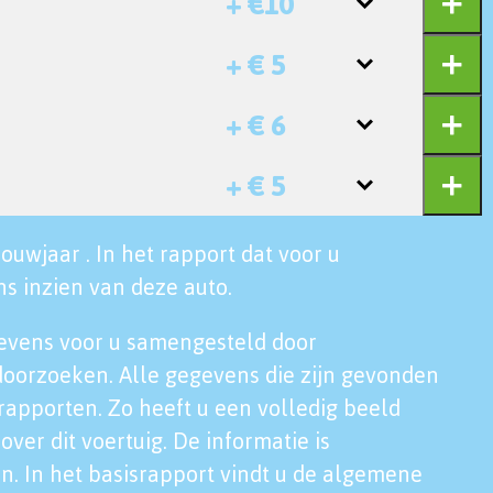
+ €10
+ € 5
+ € 6
+ € 5
ouwjaar . In het rapport dat voor u
s inzien van deze auto.
evens voor u samengesteld door
doorzoeken. Alle gegevens die zijn gevonden
rapporten. Zo heeft u een volledig beeld
over dit voertuig. De informatie is
n. In het basisrapport vindt u de algemene