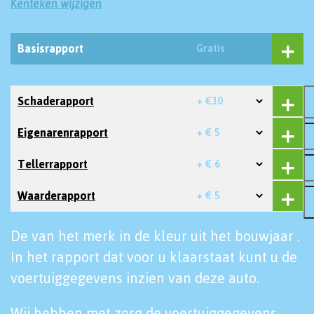
Kenteken wijzigen
Basisrapport
Gratis
Schaderapport
+ €10
Eigenarenrapport
+ € 5
Tellerrapport
+ € 6
Waarderapport
+ € 5
De van het merk in de kleur uit het bouwjaar .
In het rapport dat voor u klaarstaat kunt u de
voertuiggegevens inzien van deze auto.
Wij hebben met zorg de voertuiggegevens