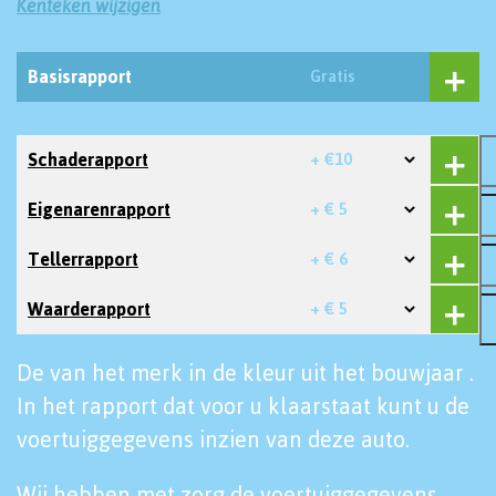
Kenteken wijzigen
Basisrapport
Gratis
Schaderapport
+ €10
Eigenarenrapport
+ € 5
Tellerrapport
+ € 6
Waarderapport
+ € 5
De van het merk in de kleur uit het bouwjaar .
In het rapport dat voor u klaarstaat kunt u de
voertuiggegevens inzien van deze auto.
Wij hebben met zorg de voertuiggegevens