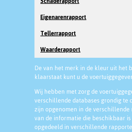
Schaderapport
Eigenarenrapport
Tellerrapport
Waarderapport
De van het merk in de kleur uit het b
klaarstaat kunt u de voertuiggegeven
Wij hebben met zorg de voertuiggeg
verschillende databases grondig te 
zijn opgenomen in de verschillende 
van de informatie die beschikbaar is 
opgedeeld in verschillende rapporte