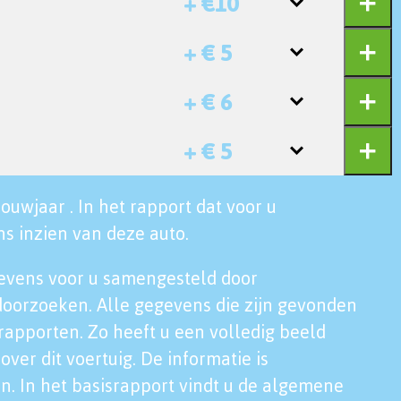
+ €10
+ € 5
+ € 6
+ € 5
ouwjaar . In het rapport dat voor u
s inzien van deze auto.
evens voor u samengesteld door
doorzoeken. Alle gegevens die zijn gevonden
rapporten. Zo heeft u een volledig beeld
over dit voertuig. De informatie is
n. In het basisrapport vindt u de algemene