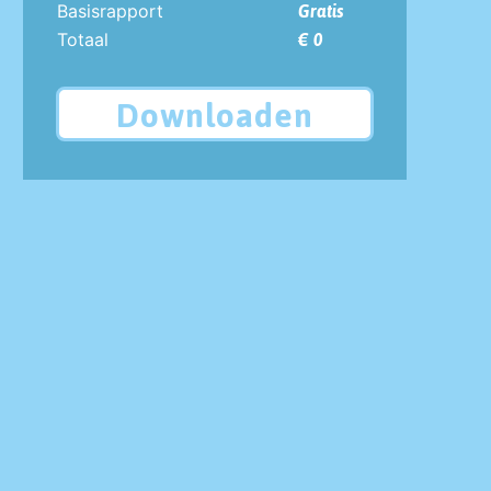
Basisrapport
Gratis
Totaal
€ 0
Downloaden