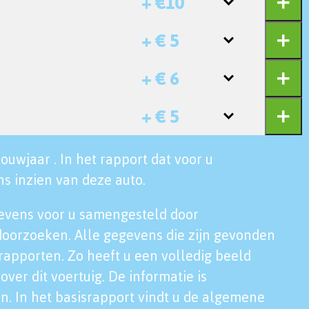
+ €10
+ € 5
+ € 6
+ € 5
ouwjaar . In het rapport dat voor u
s inzien van deze auto.
evens voor u samengesteld door
doorzoeken. Alle gegevens die zijn gevonden
rapporten. Zo heeft u een volledig beeld
over dit voertuig. De informatie is
n. In het basisrapport vindt u de algemene