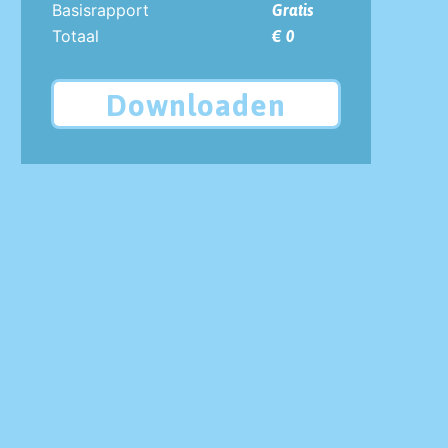
Basisrapport
Gratis
Totaal
€ 0
Downloaden