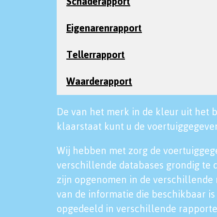
Schaderapport
Eigenarenrapport
Tellerrapport
Waarderapport
De van het merk in de kleur uit het b
klaarstaat kunt u de voertuiggegeven
Wij hebben met zorg de voertuiggeg
verschillende databases grondig te 
zijn opgenomen in de verschillende 
van de informatie die beschikbaar is 
opgedeeld in verschillende rapporte