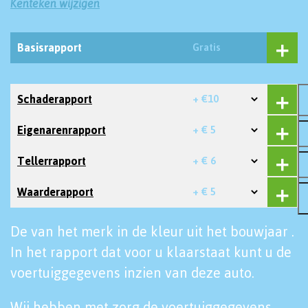
Kenteken wijzigen
Basisrapport
Gratis
Schaderapport
+ €10
Eigenarenrapport
+ € 5
Tellerrapport
+ € 6
Waarderapport
+ € 5
De van het merk in de kleur uit het bouwjaar .
In het rapport dat voor u klaarstaat kunt u de
voertuiggegevens inzien van deze auto.
Wij hebben met zorg de voertuiggegevens